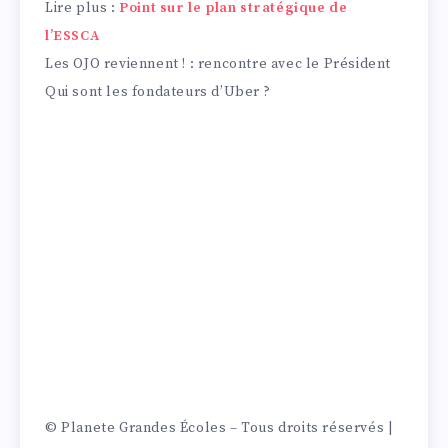
Lire plus :
Point sur le plan stratégique de
l’ESSCA
Les OJO reviennent ! : rencontre avec le Président
Qui sont les fondateurs d’Uber ?
Planète Grandes Écoles est le média de
référence dans l’actualité des Grandes Écoles et
des entreprises.
Nous avons à coeur de vous présenter en toute
transparence l’ensemble des écoles et des
opportunités professionnelles qui vous
attendent pendant et après votre parcours !
Animé par la transmission, l’égalité des
chances
et
le partage, l’ensemble de notre
contenu est accessible gratuitement; et l’équipe
reste joignable 7j/7 sur les réseaux.
© Planete Grandes Écoles – Tous droits réservés |