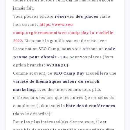
toutes celles et tous ceux qui ne l’auraient encore
jamais fait.
Vous pouvez encore
réserver des places
via le
lien suivant :
https://www.seo-
camp.org/evenement/seo-camp-day-la-rochelle-
2022
. Et comme la gentillesse est de mise avec
l’association SEO Camp, nous vous offrons un
code
promo pour obtenir -10%
pour vos places (hors
option brunch) :
4V3RKQCJ
.
Comme souvent, ce
SEO Camp Day
accueillera une
variété de thématiques autour du search
marketing
, avec des intervenants tous plus
intéressants les uns que les autres (je m’exclus du
compliment), dont voici la
liste des 8 conférences
(dans le désordre) :
Pour les plus intéressé(e)s d’entre vous, il est