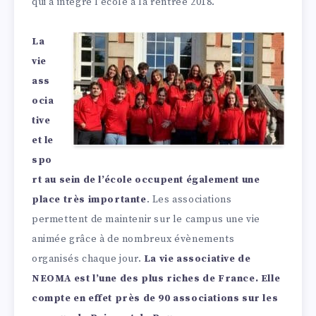
qui a intégré l’école à la rentrée 2018.
La
vie
ass
ocia
tive
et le
spo
rt au sein de l’école occupent également une
place très importante
. Les associations
permettent de maintenir sur le campus une vie
animée grâce à de nombreux évènements
organisés chaque jour.
La vie associative de
NEOMA est l’une des plus riches de France. Elle
compte en effet près de 90 associations sur les