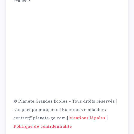
France ?
Planète Grandes Écoles est le média de
référence dans l’actualité des Grandes Écoles et
des entreprises.
Nous avons à coeur de vous présenter en toute
transparence l’ensemble des écoles et des
opportunités professionnelles qui vous
attendent pendant et après votre parcours !
Animé par la transmission, l’égalité des
chances
et
le partage, l’ensemble de notre
contenu est accessible gratuitement; et l’équipe
reste joignable 7j/7 sur les réseaux.
© Planete Grandes Écoles – Tous droits réservés |
L’impact pour objectif ! Pour nous contacter :
contact@planete-ge.com |
Mentions légales
|
Politique de confidentialité