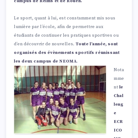
campus de Reims et de Rouen.
Le sport, quant à lui, est constamment mis sous
lumière par l’école, afin de permettre aux
étudiants de continuer les pratiques sportives ou
d’en découvrir de nouvelles.
Toute l’année, sont
organisés des évènements sportifs réunissant
les deux campus de NEOMA
.
Nota
mme
nt
le
Chal
leng
e
ECR
ICO