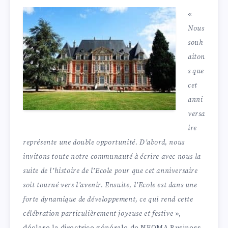
«
Nous
souh
aiton
s que
cet
anni
versa
ire
représente une double opportunité. D’abord, nous
invitons toute notre communauté à écrire avec nous la
suite de l’histoire de l’Ecole pour que cet anniversaire
soit tourné vers l’avenir. Ensuite, l’Ecole est dans une
forte dynamique de développement, ce qui rend cette
célébration particulièrement joyeuse et festive
»,