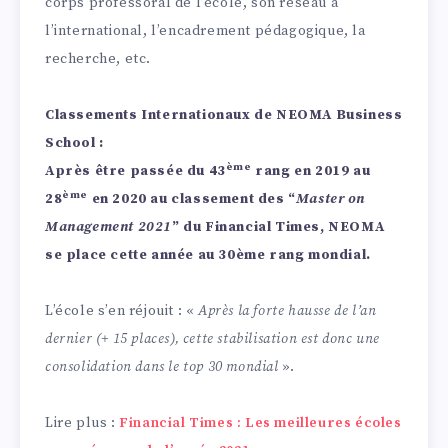
corps professoral de l’école, son réseau à
l’international, l’encadrement pédagogique, la
recherche, etc.
Classements Internationaux de NEOMA Business
School :
ème
Après être passée du 43
rang en 2019 au
ème
28
en 2020 au classement des “
Master on
Management 2021
” du Financial Times, NEOMA
se place cette année au 30ème rang mondial.
L’école s’en réjouit : «
Après la forte hausse de l’an
dernier (+ 15 places), cette stabilisation est donc une
consolidation dans le top 30 mondial
».
Lire plus :
Financial Times : Les meilleures écoles