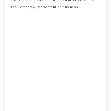
trouve le juste milieu afin que ça ne devienne pas
(seulement) qu’un vecteur de business ?