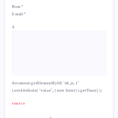
Nom
*
E-mail
*
Δ
document.getElementById( “ak_js_1”
).setAttribute( “value”, ( new Date() ).getTime() );
source