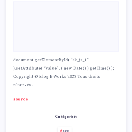
document.getElementById( “ak_js_1”
).setAttribute( “value”, ( new Date() ).getTime() );
Copyright © Blog E-Works 2022 Tous droits
réservés.
source
Catégorisé:
seo