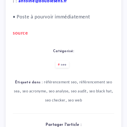
:
:
antoine@doublesens.fr
• Poste à pourvoir immédiatement
source
Catégorisé:
seo
,
référencement seo
référencement seo
Étiqueté dans :
,
,
,
,
,
sea
seo acronyme
seo analyse
seo audit
seo black hat
,
seo checker
seo web
Partager l'article :