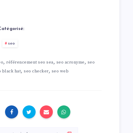
Catégorisé:
seo
,
,
,
eo
référencement seo sea
seo acronyme
seo
,
,
 black hat
seo checker
seo web