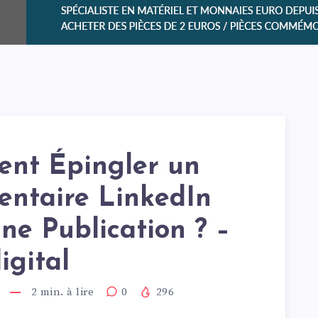
nt Épingler un
ntaire LinkedIn
ne Publication ? –
igital
2
min. à lire
0
296