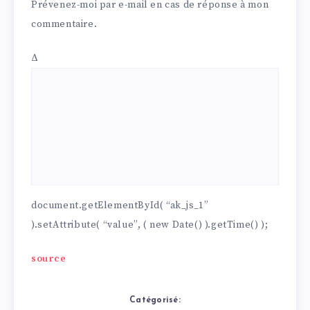
Prévenez-moi par e-mail en cas de réponse à mon
commentaire.
Δ
document.getElementById( “ak_js_1”
).setAttribute( “value”, ( new Date() ).getTime() );
source
Catégorisé: