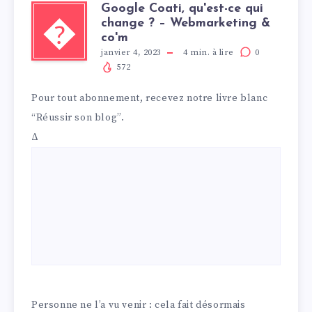
Google Coati, qu'est-ce qui
change ? – Webmarketing &
�
co'm
janvier 4, 2023
4
min. à lire
0
572
Pour tout abonnement, recevez notre livre blanc
“Réussir son blog”.
Δ
Personne ne l’a vu venir : cela fait désormais