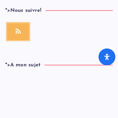
">
Nous suivre!
">
A mon sujet
SEO EXPERT
Founder & Editor