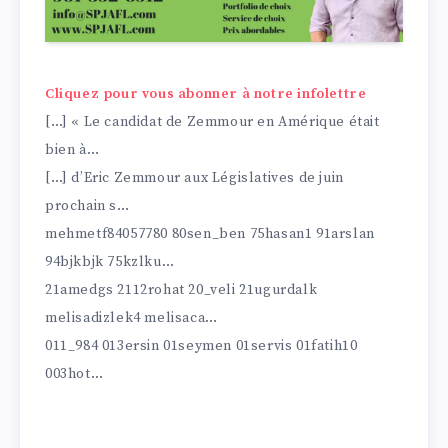
Cliquez pour vous abonner à notre infolettre
[…] « Le candidat de Zemmour en Amérique était
bien à…
[…] d’Eric Zemmour aux Législatives de juin
prochain s…
mehmetf84057780 80sen_ben 75hasan1 91arslan
94bjkbjk 75kzlku…
21amedgs 2112rohat 20_veli 21ugurdalk
melisadizlek4 melisaca…
011_984 013ersin 01seymen 01servis 01fatih10
003hot…
Un like sur Facebook, c’est très important pour la
presse indépendante Vous pouvez le faire ci-