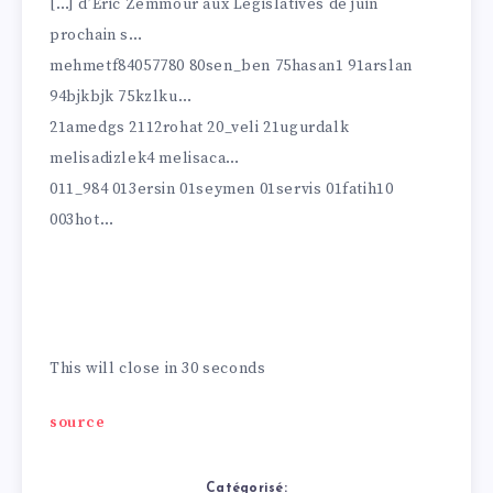
[…] d’Eric Zemmour aux Législatives de juin
prochain s…
mehmetf84057780 80sen_ben 75hasan1 91arslan
94bjkbjk 75kzlku…
21amedgs 2112rohat 20_veli 21ugurdalk
melisadizlek4 melisaca…
011_984 013ersin 01seymen 01servis 01fatih10
003hot…
Un like sur Facebook, c’est très important pour la
presse indépendante Vous pouvez le faire ci-
dessous. MERCI A VOUS !
This will close in
30
seconds
source
Catégorisé: