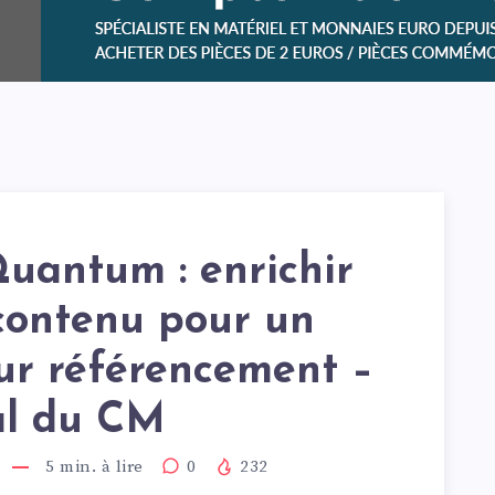
uantum : enrichir
contenu pour un
ur référencement –
al du CM
5
min. à lire
0
232