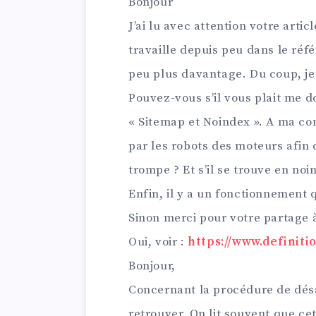
Bonjour
J’ai lu avec attention votre arti
travaille depuis peu dans le réf
peu plus davantage. Du coup, je 
Pouvez-vous s’il vous plait me d
« Sitemap et Noindex ». A ma co
par les robots des moteurs afin 
trompe ? Et s’il se trouve en no
Enfin, il y a un fonctionnement q
Sinon merci pour votre partage 
Oui, voir :
https://www.definiti
Bonjour,
Concernant la procédure de désav
retrouver. On lit souvent que ce