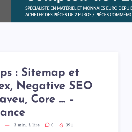
ps : Sitemap et
ex, Negative SEO
aveu, Core … –
ance
3
min. à lire
0
391