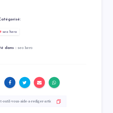
Catégorisé:
seo hero
seo hero
té dans :