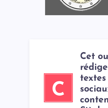
Cet ou
rédige
textes
C
sociau
conten