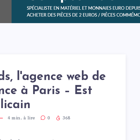
s, l'agence web de
nce à Paris – Est
licain
4
min. à lire
0
368