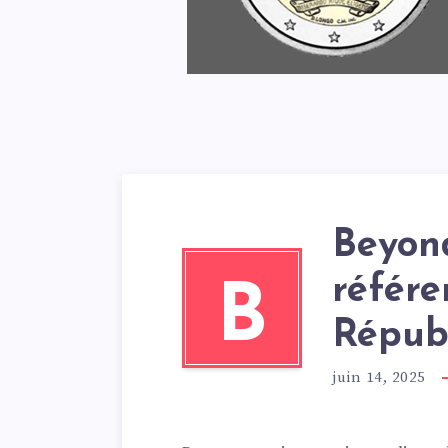
Beyond
référe
B
Répub
juin 14, 2025