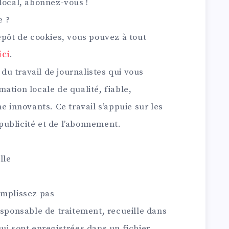
local,
abonnez-vous !
e ?
épôt de cookies, vous pouvez à tout
ici
.
 du travail de journalistes qui vous
ation locale de qualité, fiable,
e innovants. Ce travail s’appuie sur les
ublicité et de l’abonnement.
lle
emplissez pas
esponsable de traitement, recueille dans
ui sont enregistrées dans un fichier