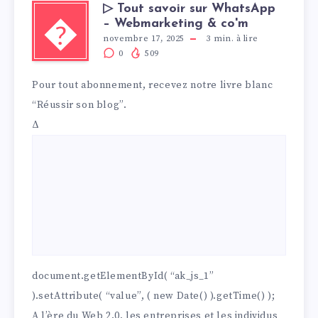
▷ Tout savoir sur WhatsApp
– Webmarketing & co'm
�
novembre 17, 2025
3
min. à lire
0
509
Pour tout abonnement, recevez notre livre blanc
“Réussir son blog”.
Δ
document.getElementById( “ak_js_1”
).setAttribute( “value”, ( new Date() ).getTime() );
A l’ère du Web 2.0, les entreprises et les individus